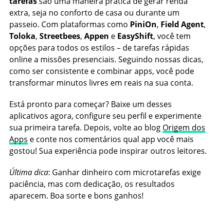
tarefas
são uma maneira prática de gerar renda
extra, seja no conforto de casa ou durante um
passeio. Com plataformas como
PiniOn
,
Field Agent
,
Toloka
,
Streetbees
,
Appen
e
EasyShift
, você tem
opções para todos os estilos – de tarefas rápidas
online a missões presenciais. Seguindo nossas dicas,
como ser consistente e combinar apps, você pode
transformar minutos livres em reais na sua conta.
Está pronto para começar? Baixe um desses
aplicativos agora, configure seu perfil e experimente
sua primeira tarefa. Depois, volte ao blog
Origem dos
Apps
e conte nos comentários qual app você mais
gostou! Sua experiência pode inspirar outros leitores.
Última dica
: Ganhar dinheiro com microtarefas exige
paciência, mas com dedicação, os resultados
aparecem. Boa sorte e bons ganhos!