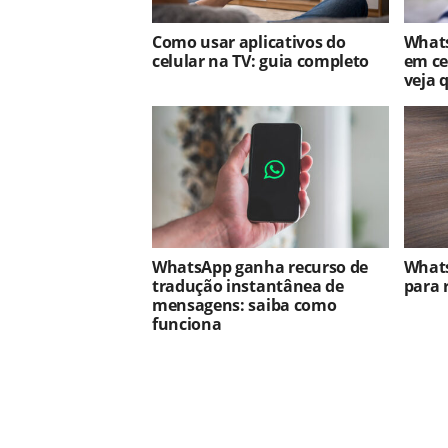
Como usar aplicativos do
Whats
celular na TV: guia completo
em ce
veja 
WhatsApp ganha recurso de
Whats
tradução instantânea de
para 
mensagens: saiba como
funciona