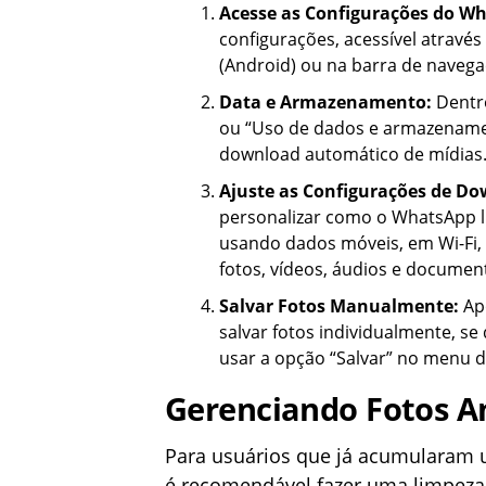
Acesse as Configurações do W
configurações, acessível através
(Android) ou na barra de navegaç
Data e Armazenamento:
Dentro
ou “Uso de dados e armazenamen
download automático de mídias
Ajuste as Configurações de D
personalizar como o WhatsApp l
usando dados móveis, em Wi-Fi,
fotos, vídeos, áudios e docume
Salvar Fotos Manualmente:
Apó
salvar fotos individualmente, se
usar a opção “Salvar” no menu d
Gerenciando Fotos An
Para usuários que já acumularam u
é recomendável fazer uma limpeza m