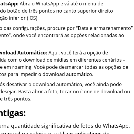
hatsApp:
Abra o WhatsApp e vá até o menu de
 do botão de três pontos no canto superior direito
ão inferior (iOS).
 das configurações, procure por “Data e armazenamento”
to”, onde você encontrará as opções relacionadas ao
.
ownload Automático:
Aqui, você terá a opção de
ida com o download de mídias em diferentes cenários –
 e em roaming. Você pode desmarcar todas as opções de
ntos para impedir o download automático.
s desativar o download automático, você ainda pode
 desejar. Basta abrir a foto, tocar no ícone de download ou
e três pontos.
tigas:
ma quantidade significativa de fotos do WhatsApp,
anual na galeria ou utilizar aplicativos de