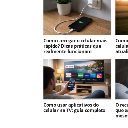
Como carregar o celular mais
Como 
rápido? Dicas práticas que
celul
realmente funcionam
atual
Como usar aplicativos do
O rec
celular na TV: guia completo
que e
mesm