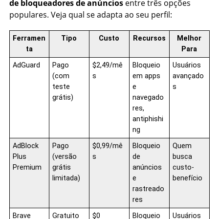
de bloqueadores de anúncios
entre três opções
populares. Veja qual se adapta ao seu perfil:
Ferramen
Tipo
Custo
Recursos
Melhor
ta
Para
AdGuard
Pago
$2,49/mê
Bloqueio
Usuários
(com
s
em apps
avançado
teste
e
s
grátis)
navegado
res,
antiphishi
ng
AdBlock
Pago
$0,99/mê
Bloqueio
Quem
Plus
(versão
s
de
busca
Premium
grátis
anúncios
custo-
limitada)
e
benefício
rastreado
res
Brave
Gratuito
$0
Bloqueio
Usuários