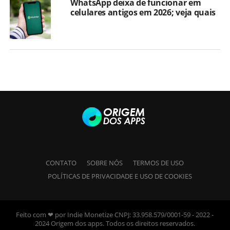
WhatsApp deixa de funcionar em
celulares antigos em 2026; veja quais
CONTATO
SOBRE NÓS
TERMOS DE USO
POLÍTICAS DE PRIVACIDADE E USO DE COOKIES
Feito com ❤ por Indie Monetize CNPJ: 33.958.579/0001-59 - 2022 -
2024 Origem dos apps. Todos os direitos reservados.